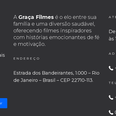
A
Graça Filmes
é o elo entre sua
AT
família e uma diversão saudável,
oferecendo filmes inspiradores
De 
com histórias emocionantes de fé
às
e motivação.
AD
ais
ENDEREÇO
Estrada dos Bandeirantes, 1.000 – Rio
de Janeiro – Brasil – CEP 22710-113.
TE
ar