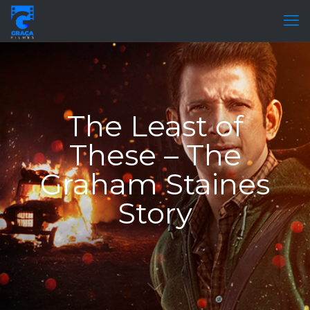
The Least of
These – The
Graham Staines
Story