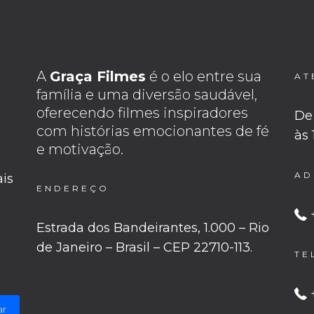
A
Graça Filmes
é o elo entre sua
AT
família e uma diversão saudável,
oferecendo filmes inspiradores
De 
com histórias emocionantes de fé
às
e motivação.
AD
ais
ENDEREÇO
Estrada dos Bandeirantes, 1.000 – Rio
de Janeiro – Brasil – CEP 22710-113.
TE
ar