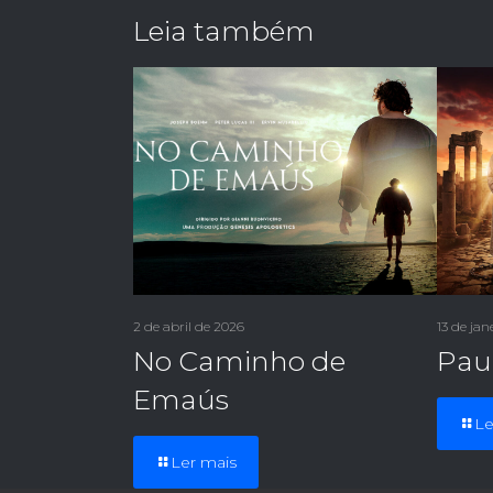
Leia também
2 de abril de 2026
13 de jan
No Caminho de
Pau
Emaús
Le
Ler mais