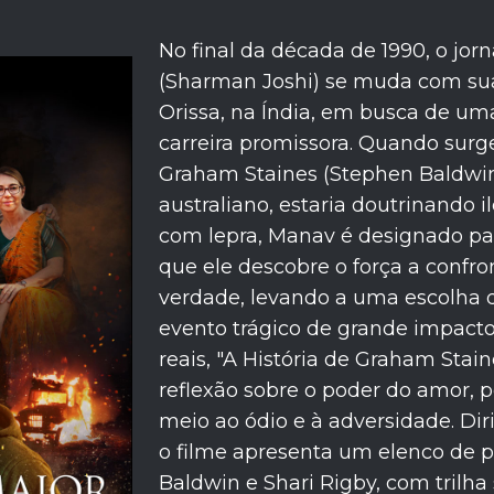
No final da década de 1990, o jor
(Sharman Joshi) se muda com sua
Orissa, na Índia, em busca de u
carreira promissora. Quando surg
Graham Staines (Stephen Baldwin
australiano, estaria doutrinando 
com lepra, Manav é designado par
que ele descobre o força a confr
verdade, levando a uma escolha
evento trágico de grande impact
reais, "A História de Graham Sta
reflexão sobre o poder do amor,
meio ao ódio e à adversidade. Dir
o filme apresenta um elenco de p
Baldwin e Shari Rigby, com trilha 