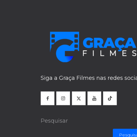
Siga a Graça Filmes nas redes soci
Pesquisar
Pesquis