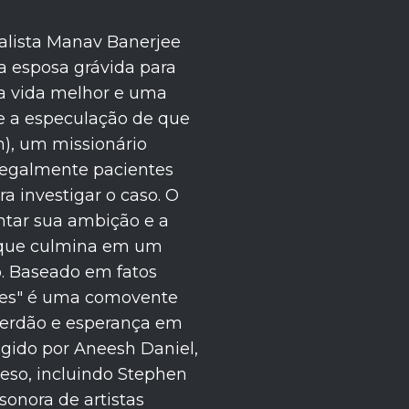
nalista Manav Banerjee
 esposa grávida para
ma vida melhor e uma
e a especulação de que
), um missionário
ilegalmente pacientes
a investigar o caso. O
ontar sua ambição e a
 que culmina em um
o. Baseado em fatos
ines" é uma comovente
 perdão e esperança em
igido por Aneesh Daniel,
eso, incluindo Stephen
sonora de artistas