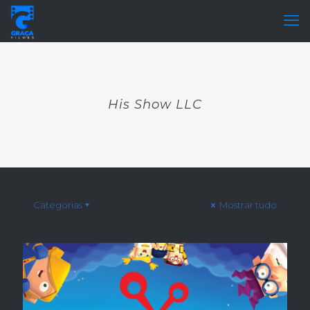
His Show LLC
Categorias
Mostrar tudo